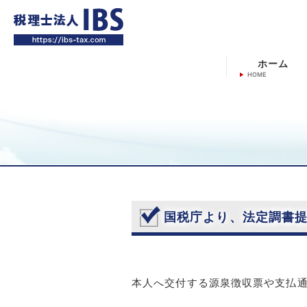
ホーム
国税庁より、法定調書
本人へ交付する源泉徴収票や支払