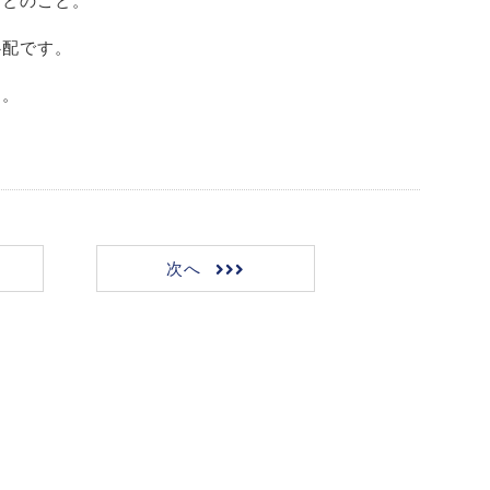
メとのこと。
心配です。
す。
次へ