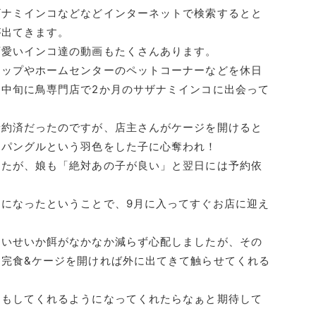
ザナミインコ
などなどインターネットで検索するとと
が出てきます。
可愛いインコ達の動画もたくさん
あります。
ョップやホームセンターのペット
コーナーなどを休日
月中旬に鳥専
門店で2か月のサザナミインコに出会って
予約済だったのですが、店主さん
がケージを開けると
スパングルと
いう羽色をした子に心奪われ！
したが、娘も「絶対あの子が良い
」と翌日には予約依
。
になったということで、9月に
入ってすぐお店に迎え
ないせいか餌がなかなか減らず心
配しましたが、その
完食&ケー
ジを開ければ外に出てきて触らせてくれる
りもしてくれるように
なってくれたらなぁと期待して