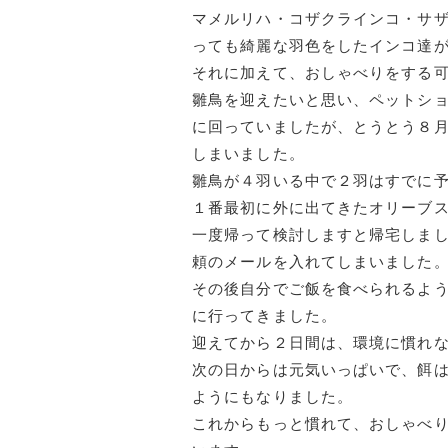
マメルリハ・コザクラインコ・サ
っても綺麗な羽色をしたイ
ンコ達
それに加えて、おしゃべりをする
雛鳥を迎えたいと思い、ペットシ
に回っていましたが、とうとう８
しまいました。
雛鳥が４羽いる中で２羽はすでに
１番最初に外に出てきたオリーブ
一度帰って検討しますと帰宅しま
頼のメールを入れてしまいました
その後自分でご飯を食べられるよう
に行ってきました。
迎えてから２日間は、環境に慣れ
次の日からは元気いっぱいで、餌は
ようにもなりました。
これからもっと慣れて、おしゃべ