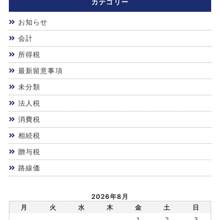
カテゴリー
お知らせ
会計
所得税
最新留意事項
未分類
法人税
消費税
相続税
贈与税
路線価
2026年8月
月
火
水
木
金
土
日
1
2
3