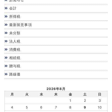
会計
所得税
最新留意事項
未分類
法人税
消費税
相続税
贈与税
路線価
2026年8月
月
火
水
木
金
土
日
1
2
3
4
5
6
7
8
9
10