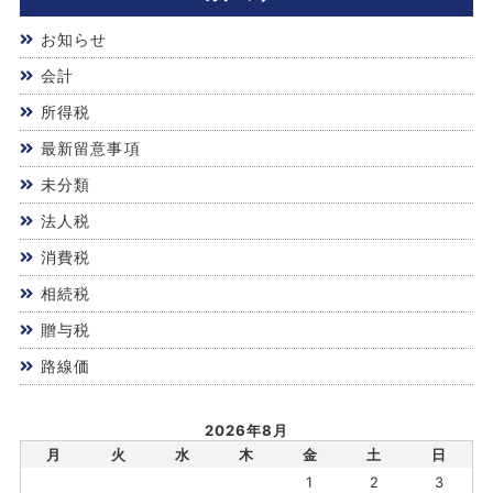
お知らせ
会計
所得税
最新留意事項
未分類
法人税
消費税
相続税
贈与税
路線価
2026年8月
月
火
水
木
金
土
日
1
2
3