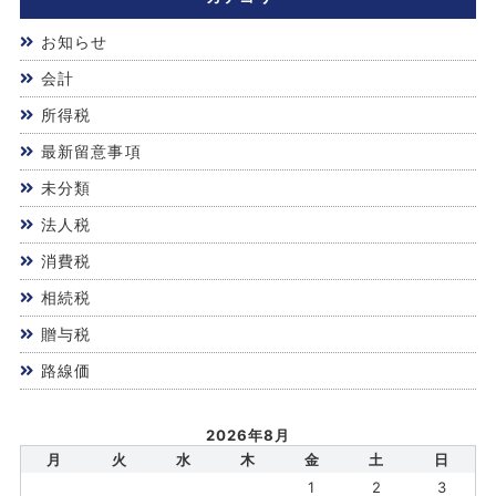
お知らせ
会計
所得税
最新留意事項
未分類
法人税
消費税
相続税
贈与税
路線価
2026年8月
月
火
水
木
金
土
日
1
2
3