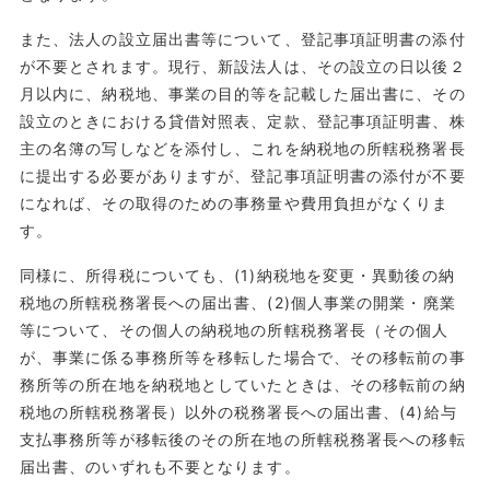
また、法人の設立届出書等について、登記事項証明書の添付
が不要とされます。現行、新設法人は、その設立の日以後２
月以内に、納税地、事業の目的等を記載した届出書に、その
設立のときにおける貸借対照表、定款、登記事項証明書、株
主の名簿の写しなどを添付し、これを納税地の所轄税務署長
に提出する必要がありますが、登記事項証明書の添付が不要
になれば、その取得のための事務量や費用負担がなくりま
す。
同様に、所得税についても、(1)納税地を変更・異動後の納
税地の所轄税務署長への届出書、(2)個人事業の開業・廃業
等について、その個人の納税地の所轄税務署長（その個人
が、事業に係る事務所等を移転した場合で、その移転前の事
務所等の所在地を納税地としていたときは、その移転前の納
税地の所轄税務署長）以外の税務署長への届出書、(4)給与
支払事務所等が移転後のその所在地の所轄税務署長への移転
届出書、のいずれも不要となります。