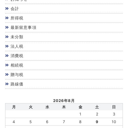
会計
所得税
最新留意事項
未分類
法人税
消費税
相続税
贈与税
路線価
2026年8月
月
火
水
木
金
土
日
1
2
3
4
5
6
7
8
9
10