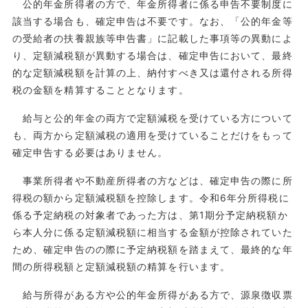
公的年金所得者の方で、年金所得者に係る申告不要制度に
該当する場合も、確定申告は不要です。なお、「公的年金等
の受給者の扶養親族等申告書」に記載した事項等の異動によ
り、定額減税額が異動する場合は、確定申告において、最終
的な定額減税額を計算の上、納付すべき又は還付される所得
税の金額を精算することとなります。
給与と公的年金の両方で定額減税を受けている方について
も、両方から定額減税の適用を受けていることだけをもって
確定申告する必要はありません。
事業所得者や不動産所得者の方などは、確定申告の際に所
得税の額から定額減税額を控除します。令和6年分所得税に
係る予定納税の対象者であった方は、第1期分予定納税額か
ら本人分に係る定額減税額に相当する金額が控除されていた
ため、確定申告のの際に予定納税額を踏まえて、最終的な年
間の所得税額と定額減税額の精算を行います。
給与所得がある方や公的年金所得がある方で、源泉徴収票