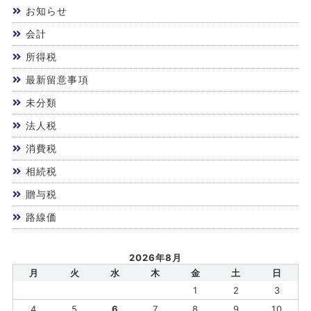
お知らせ
会計
所得税
最新留意事項
未分類
法人税
消費税
相続税
贈与税
路線価
2026年8月
月
火
水
木
金
土
日
1
2
3
4
5
6
7
8
9
10